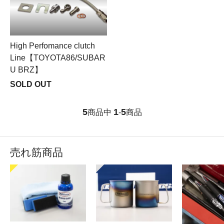
High Perfomance clutch
Line【TOYOTA86/SUBAR
U BRZ】
SOLD OUT
5
1
5
商品中
-
商品
売れ筋商品