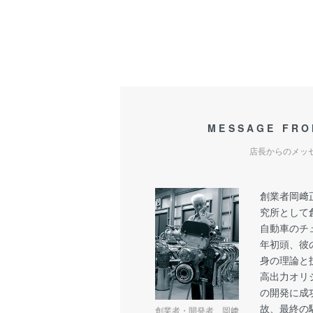
MESSAGE FRO
店長からのメッ
創業者岡﨑
究所として
自動車のチュ
年初頭、彼
身の理論と
高出力オリジ
の開発に成
故、最終の
創業者・開発者 岡﨑