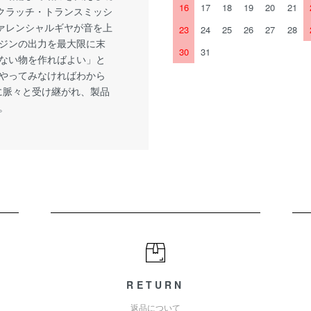
16
17
18
19
20
21
クラッチ・トランスミッシ
ァレンシャルギヤが音を上
23
24
25
26
27
28
ンジンの出力を最大限に末
30
31
ない物を作ればよい」と
やってみなければわから
に脈々と受け継がれ、製品
。
RETURN
返品について