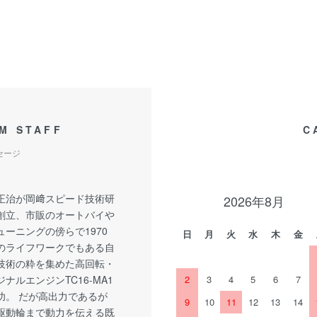
M STAFF
C
セージ
正治が岡﨑スピード技術研
2026年8月
創立、市販のオートバイや
ーニングの傍らで1970
日
月
火
水
木
金
のライフワークでもある自
技術の粋を集めた高回転・
ナルエンジンTC16-MA1
2
3
4
5
6
7
功。 だが高出力であるが
9
10
11
12
13
14
駆動輪まで動力を伝える既