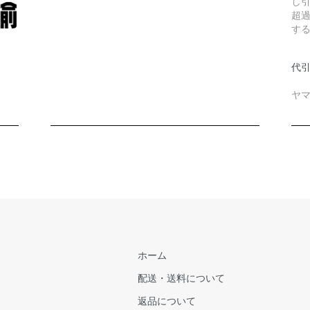
し
超
す
代引
ヤマ
ホーム
配送・送料について
返品について