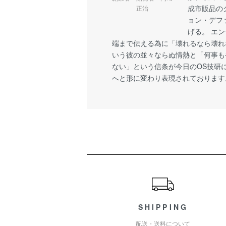
成市販品の
正治
ョン・デフ
げる。 エ
端まで伝える為に「壊れるなら壊れ
いう彼の並々ならぬ情熱と「何事も
ない」という信条が今日のOS技研
へと形に変わり表現されております
ショッピングガイド
SHIPPING
配送・送料について