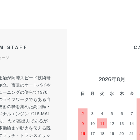
M STAFF
C
セージ
正治が岡﨑スピード技術研
2026年8月
創立、市販のオートバイや
ーニングの傍らで1970
日
月
火
水
木
金
のライフワークでもある自
技術の粋を集めた高回転・
ナルエンジンTC16-MA1
2
3
4
5
6
7
功。 だが高出力であるが
9
10
11
12
13
14
駆動輪まで動力を伝える既
16
17
18
19
20
21
クラッチ・トランスミッシ