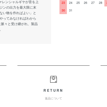
ァレンシャルギヤが音を上
23
24
25
26
27
28
ンジンの出力を最大限に末
30
31
ない物を作ればよい」と
やってみなければわから
に脈々と受け継がれ、製品
。
RETURN
返品について