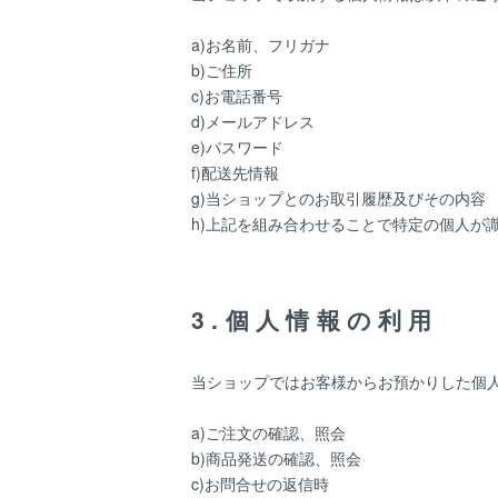
a)お名前、フリガナ
b)ご住所
c)お電話番号
d)メールアドレス
e)パスワード
f)配送先情報
g)当ショップとのお取引履歴及びその内容
h)上記を組み合わせることで特定の個人が
3.個人情報の利用
当ショップではお客様からお預かりした個
a)ご注文の確認、照会
b)商品発送の確認、照会
c)お問合せの返信時