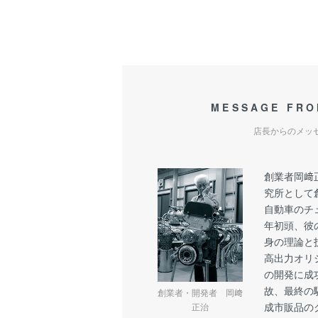
MESSAGE FRO
店長からのメッ
創業者岡﨑
究所として
自動車のチュ
年初頭、彼
身の理論と
高出力オリジ
の開発に成
故、最終の
創業者・開発者 岡﨑
成市販品の
正治