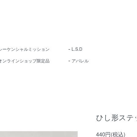
シーケンシャルミッション
L.S.D
オンラインショップ限定品
アパレル
ひし形ステ
440円(税込)