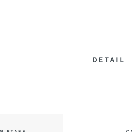
DETAIL
M STAFF
C