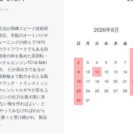
セージ
正治が岡﨑スピード技術研
2026年8月
創立、市販のオートバイや
ーニングの傍らで1970
日
月
火
水
木
金
のライフワークでもある自
技術の粋を集めた高回転・
ナルエンジンTC16-MA1
2
3
4
5
6
7
功。 だが高出力であるが
9
10
11
12
13
14
駆動輪まで動力を伝える既
16
17
18
19
20
21
クラッチ・トランスミッシ
ァレンシャルギヤが音を上
23
24
25
26
27
28
ンジンの出力を最大限に末
30
31
ない物を作ればよい」と
やってみなければわから
に脈々と受け継がれ、製品
。