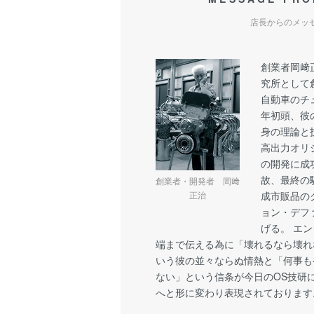
店長からのメッ
創業者岡﨑
究所として
自動車のチュ
年初頭、彼
身の理論と
高出力オリジ
の開発に成
故、最終の
創業者・開発者 岡﨑
成市販品の
正治
ョン・デフ
げる。 エ
端まで伝える為に「壊れるなら壊れ
いう彼の並々ならぬ情熱と「何事も
ない」という信条が今日のOS技研
へと形に変わり表現されております