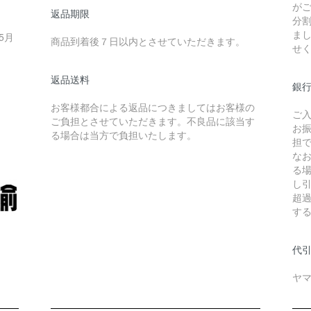
が
返品期限
分
ま
5月
商品到着後７日以内とさせていただきます。
せ
返品送料
銀
お客様都合による返品につきましてはお客様の
ご
ご負担とさせていただきます。不良品に該当す
お
る場合は当方で負担いたします。
担
な
る
し
超
す
代引
ヤマ