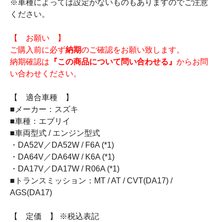
※車種によっては設定がないものもありますのでご注意
ください。
【 お願い 】
ご購入前に必ず
納期
のご確認をお願い致します。
納期確認は
『この商品について問い合わせる』
からお問
い合わせください。
【 適合車種 】
■メーカー：スズキ
■車種：エブリイ
■車両型式 / エンジン型式
・DA52V／DA52W / F6A (*1)
・DA64V／DA64W / K6A (*1)
・DA17V／DA17W / R06A (*1)
■トランスミッション：MT / AT / CVT(DA17) /
AGS(DA17)
【 定価 】 ※税込表記